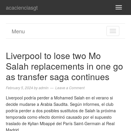
acacienciasgt
TOGG
NAVI
Menu
TOGGL
NAVIGA
Liverpool to lose two Mo
Salah replacements in one go
as transfer saga continues
February 5, 2024
by
admin
Leave a Comment
Liverpool podría perder a Mohamed Salah en el verano si
decide mudarse a Arabia Saudita. Según informes, el club
podría perder a dos posibles sustitutos de Salah la próxima
temporada como efecto dominó causado por el supuesto
traslado de Kylian Mbappé del París Saint-Germain al Real
Madrid.