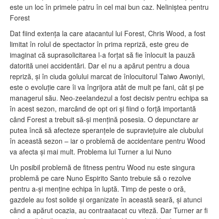
este un loc în primele patru în cel mai bun caz. Neliniștea pentru
Forest
Dat fiind extența la care atacantul lui Forest, Chris Wood, a fost
limitat în rolul de spectactor în prima repriză, este greu de
imaginat că suprasolicitarea l-a forțat să fie înlocuit la pauză
datorită unei accidentări. Dar el nu a apărut pentru a doua
repriză, și în ciuda golului marcat de înlocuitorul Taiwo Awoniyi,
este o evoluție care îi va îngrijora atât de mult pe fani, cât și pe
managerul său. Neo-zeelandezul a fost decisiv pentru echipa sa
în acest sezon, marcând de opt ori și fiind o forță importantă
când Forest a trebuit să-și mențină posesia. O depunctare ar
putea încă să afecteze speranțele de supraviețuire ale clubului
în această sezon – iar o problemă de accidentare pentru Wood
va afecta și mai mult. Problema lui Turner a lui Nuno
Un posibil problemă de fitness pentru Wood nu este singura
problemă pe care Nuno Espirito Santo trebuie să o rezolve
pentru a-și menține echipa în luptă. Timp de peste o oră,
gazdele au fost solide și organizate în această seară, și atunci
când a apărut ocazia, au contraatacat cu viteză. Dar Turner ar fi