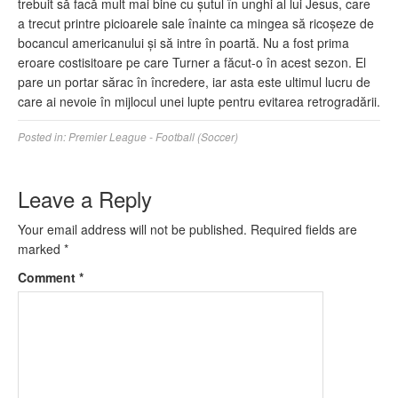
trebuit să facă mult mai bine cu șutul în unghi al lui Jesus, care
a trecut printre picioarele sale înainte ca mingea să ricoșeze de
bocancul americanului și să intre în poartă. Nu a fost prima
eroare costisitoare pe care Turner a făcut-o în acest sezon. El
pare un portar sărac în încredere, iar asta este ultimul lucru de
care ai nevoie în mijlocul unei lupte pentru evitarea retrogradării.
Posted in:
Premier League - Football (Soccer)
Leave a Reply
Your email address will not be published.
Required fields are
marked
*
Comment
*