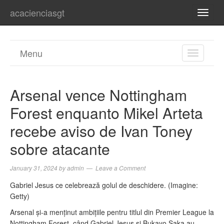
acacienciasgt
TOGG
NAVI
Menu
TOGGL
NAVIGA
Arsenal vence Nottingham
Forest enquanto Mikel Arteta
recebe aviso de Ivan Toney
sobre atacante
January 31, 2024
by
admin
Leave a Comment
Gabriel Jesus ce celebrează golul de deschidere. (Imagine:
Getty)
Arsenal și-a menținut ambițiile pentru titlul din Premier League la
Nottingham Forest, când Gabriel Jesus și Bukayo Saka au