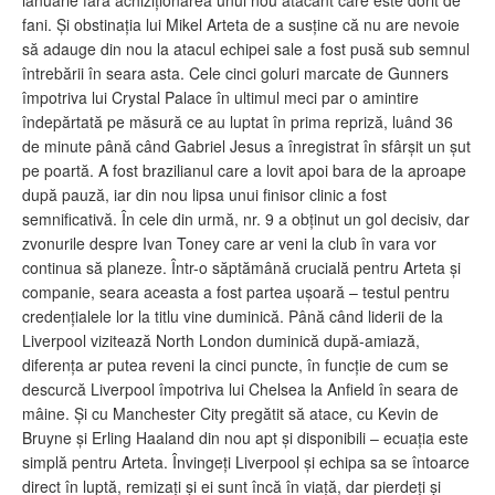
ianuarie fără achiziționarea unui nou atacant care este dorit de
fani. Și obstinația lui Mikel Arteta de a susține că nu are nevoie
să adauge din nou la atacul echipei sale a fost pusă sub semnul
întrebării în seara asta. Cele cinci goluri marcate de Gunners
împotriva lui Crystal Palace în ultimul meci par o amintire
îndepărtată pe măsură ce au luptat în prima repriză, luând 36
de minute până când Gabriel Jesus a înregistrat în sfârșit un șut
pe poartă. A fost brazilianul care a lovit apoi bara de la aproape
după pauză, iar din nou lipsa unui finisor clinic a fost
semnificativă. În cele din urmă, nr. 9 a obținut un gol decisiv, dar
zvonurile despre Ivan Toney care ar veni la club în vara vor
continua să planeze. Într-o săptămână crucială pentru Arteta și
companie, seara aceasta a fost partea ușoară – testul pentru
credențialele lor la titlu vine duminică. Până când liderii de la
Liverpool vizitează North London duminică după-amiază,
diferența ar putea reveni la cinci puncte, în funcție de cum se
descurcă Liverpool împotriva lui Chelsea la Anfield în seara de
mâine. Și cu Manchester City pregătit să atace, cu Kevin de
Bruyne și Erling Haaland din nou apt și disponibili – ecuația este
simplă pentru Arteta. Învingeți Liverpool și echipa sa se întoarce
direct în luptă, remizați și ei sunt încă în viață, dar pierdeți și