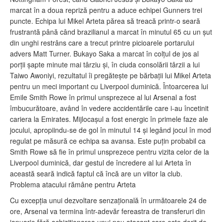
marcat în a doua repriză pentru a aduce echipei Gunners trei
puncte. Echipa lui Mikel Arteta părea să treacă printr-o seară
frustrantă până când brazilianul a marcat în minutul 65 cu un șut
din unghi restrâns care a trecut printre picioarele portarului
advers Matt Turner. Bukayo Saka a marcat în colțul de jos al
porții șapte minute mai târziu și, în ciuda consolării târzii a lui
Taiwo Awoniyi, rezultatul îi pregătește pe bărbații lui Mikel Arteta
pentru un meci important cu Liverpool duminică. Întoarcerea lui
Emile Smith Rowe în primul unsprezece al lui Arsenal a fost
îmbucurătoare, având în vedere accidentările care i-au încetinit
cariera la Emirates. Mijlocașul a fost energic în primele faze ale
jocului, apropiindu-se de gol în minutul 14 și legând jocul în mod
regulat pe măsură ce echipa sa avansa. Este puțin probabil ca
Smith Rowe să fie în primul unsprezece pentru vizita celor de la
Liverpool duminică, dar gestul de încredere al lui Arteta în
această seară indică faptul că încă are un viitor la club.
Problema atacului rămâne pentru Arteta
Cu excepția unui dezvoltare senzațională în următoarele 24 de
ore, Arsenal va termina într-adevăr fereastra de transferuri din